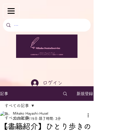
ログイン
新規登録
記事
すべての記事
Mikako Hayashi-Husel
すべての記事
2020年3月15日
読了時間: 3分
【書籍紹介】ひとり歩きの
外国語学習