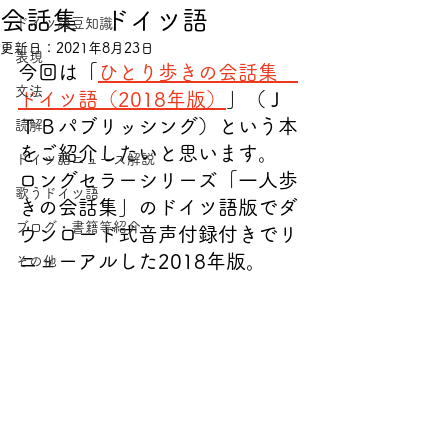
会話集 ドイツ語
ドイツ語豆知識
更新日：
2021年8月23日
表現
今回は「
ひとり歩きの会話集　
文法
ドイツ語（2018年版）
」（Ｊ
ＴＢパブリッシング）という本
読解
をご紹介したいと思います。
ドイツ語ニュース解説
ロングセラーシリーズ「一人歩
歌うドイツ語
きの会話集」のドイツ語版でダ
ブログ・書籍等紹介
ウンロード式音声付録付きでリ
ニューアルした2018年版。
その他