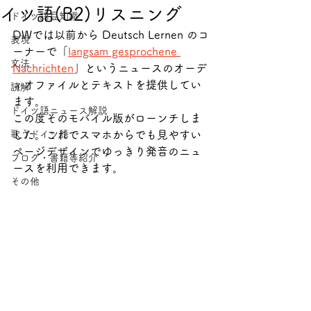
イツ語(B2)リスニング
ドイツ語豆知識
DWでは以前から Deutsch Lernen のコ
表現
ーナーで「
langsam gesprochene 
文法
Nachrichten
」というニュースのオーデ
ィオファイルとテキストを提供してい
読解
ます。
ドイツ語ニュース解説
この度そのモバイル版がローンチしま
歌うドイツ語
した。これでスマホからでも見やすい
ページデザインでゆっきり発音のニュ
ブログ・書籍等紹介
ースを利用できます。
その他