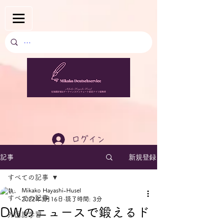
ログイン
新規登録
記事
すべての記事
Mikako Hayashi-Husel
すべての記事
2022年3月16日
読了時間: 3分
DWのニュースで鍛えるド
外国語学習